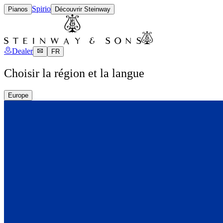
Spirio
Pianos
Découvrir Steinway
Dealer
FR
Choisir la région et la langue
Europe