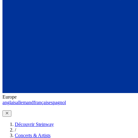
Europe
anglais
allemand
français
espagnol
Découvrir Steinway
/
Concerts & Artists