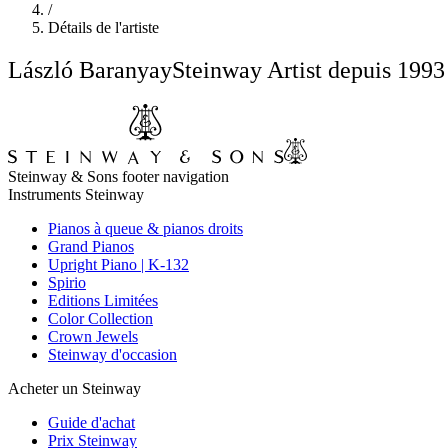
/
Détails de l'artiste
László Baranyay
Steinway Artist depuis 1993
Steinway & Sons footer navigation
Instruments Steinway
Pianos à queue & pianos droits
Grand Pianos
Upright Piano | K-132
Spirio
Editions Limitées
Color Collection
Crown Jewels
Steinway d'occasion
Acheter un Steinway
Guide d'achat
Prix Steinway