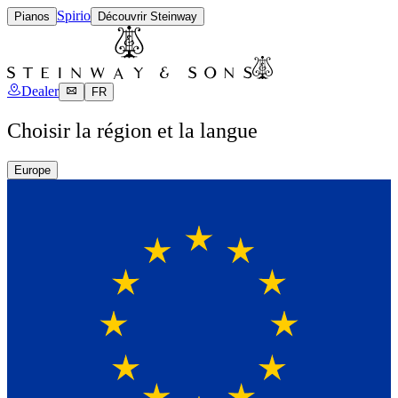
Spirio
Pianos
Découvrir Steinway
Dealer
FR
Choisir la région et la langue
Europe