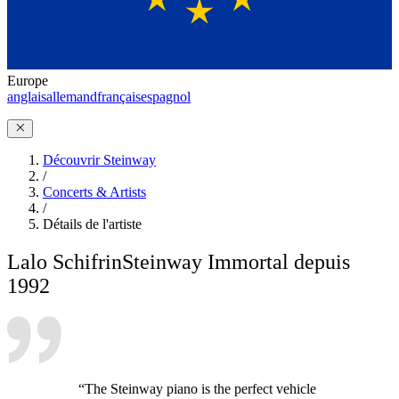
Europe
anglais
allemand
français
espagnol
Découvrir Steinway
/
Concerts & Artists
/
Détails de l'artiste
Lalo Schifrin
Steinway Immortal depuis
1992
“The Steinway piano is the perfect vehicle