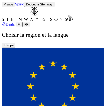
Spirio
Pianos
Découvrir Steinway
Dealer
FR
Choisir la région et la langue
Europe