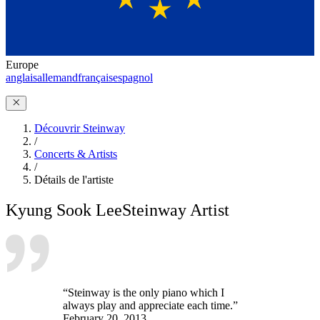
Europe
anglais
allemand
français
espagnol
Découvrir Steinway
/
Concerts & Artists
/
Détails de l'artiste
Kyung Sook Lee
Steinway Artist
“Steinway is the only piano which I
always play and appreciate each time.”
February 20, 2013