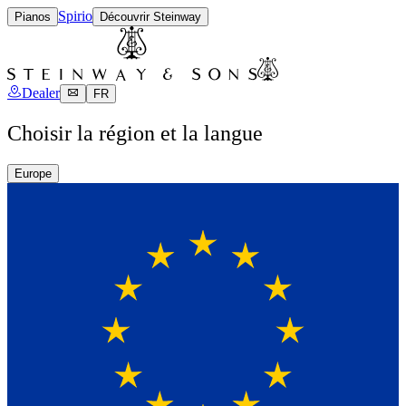
Spirio
Pianos
Découvrir Steinway
Dealer
FR
Choisir la région et la langue
Europe