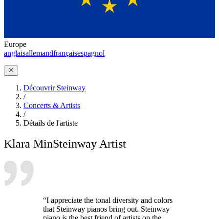
Europe
anglais
allemand
français
espagnol
Découvrir Steinway
/
Concerts & Artists
/
Détails de l'artiste
Klara Min
Steinway Artist
“I appreciate the tonal diversity and colors
that Steinway pianos bring out. Steinway
piano is the best friend of artists on the