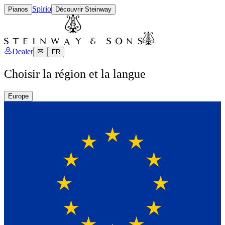
Spirio
Pianos
Découvrir Steinway
Dealer
FR
Choisir la région et la langue
Europe