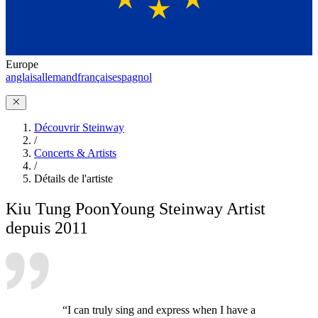
Europe
anglais
allemand
français
espagnol
Découvrir Steinway
/
Concerts & Artists
/
Détails de l'artiste
Kiu Tung Poon
Young Steinway Artist
depuis 2011
“I can truly sing and express when I have a