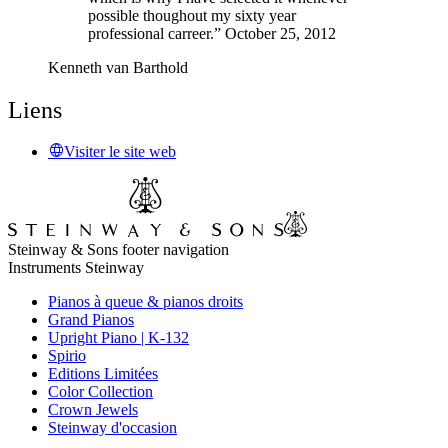
possible thoughout my sixty year
professional carreer.” October 25, 2012
Kenneth van Barthold
Liens
Visiter le site web
Steinway & Sons footer navigation
Instruments Steinway
Pianos à queue & pianos droits
Grand Pianos
Upright Piano | K-132
Spirio
Editions Limitées
Color Collection
Crown Jewels
Steinway d'occasion