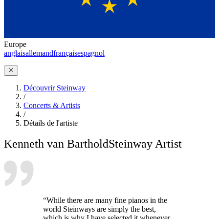
Europe
anglais
allemand
français
espagnol
Découvrir Steinway
/
Concerts & Artists
/
Détails de l'artiste
Kenneth van Barthold
Steinway Artist
“While there are many fine pianos in the
world Steinways are simply the best,
which is why I have selected it whenever