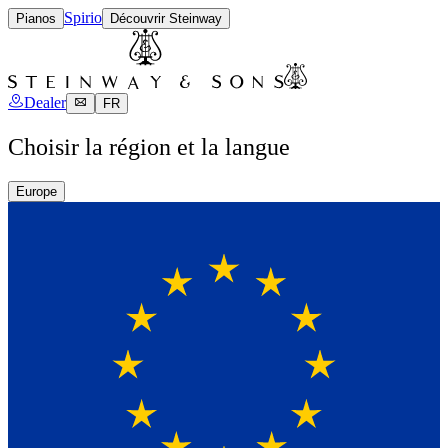
Spirio
Pianos
Découvrir Steinway
Dealer
FR
Choisir la région et la langue
Europe