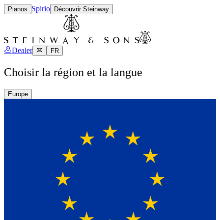
Spirio
Pianos
Découvrir Steinway
Dealer
FR
Choisir la région et la langue
Europe