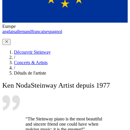
Europe
anglais
allemand
français
espagnol
Découvrir Steinway
/
Concerts & Artists
/
Détails de l'artiste
Ken Noda
Steinway Artist depuis 1977
“The Steinway piano is the most beautiful
and sincere friend one could have when
making music; it is the greatest!"