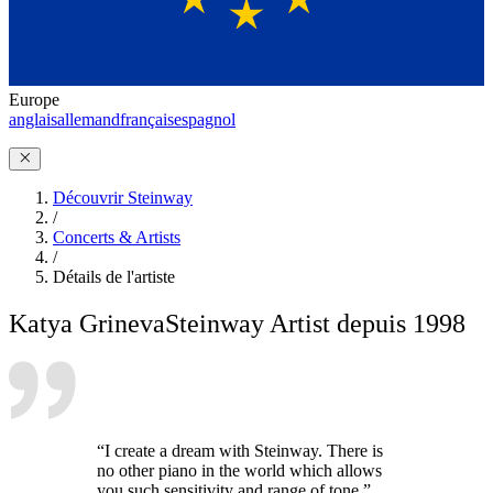
Europe
anglais
allemand
français
espagnol
Découvrir Steinway
/
Concerts & Artists
/
Détails de l'artiste
Katya Grineva
Steinway Artist depuis 1998
“I create a dream with Steinway. There is
no other piano in the world which allows
you such sensitivity and range of tone.”