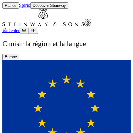
Spirio
Pianos
Découvrir Steinway
Dealer
FR
Choisir la région et la langue
Europe