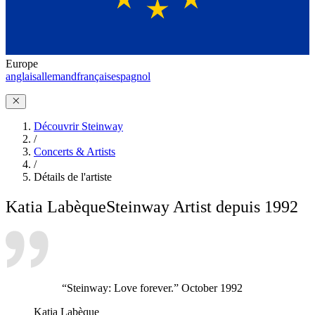
Europe
anglais
allemand
français
espagnol
Découvrir Steinway
/
Concerts & Artists
/
Détails de l'artiste
Katia Labèque
Steinway Artist depuis 1992
“Steinway: Love forever.” October 1992
Katia Labèque