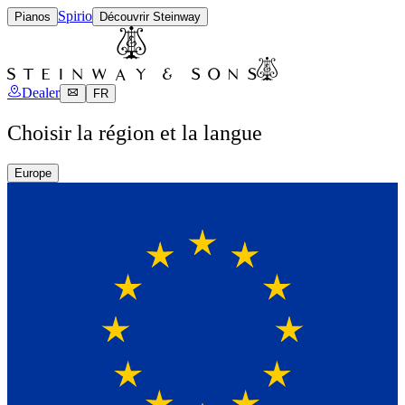
Spirio
Pianos
Découvrir Steinway
Dealer
FR
Choisir la région et la langue
Europe