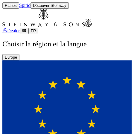
Spirio
Pianos
Découvrir Steinway
Dealer
FR
Choisir la région et la langue
Europe