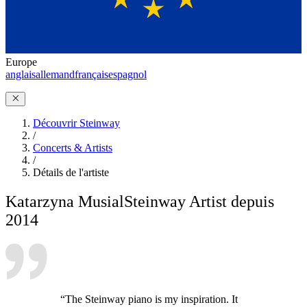
Europe
anglais
allemand
français
espagnol
Découvrir Steinway
/
Concerts & Artists
/
Détails de l'artiste
Katarzyna Musial
Steinway Artist depuis
2014
“The Steinway piano is my inspiration. It