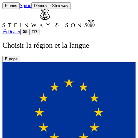
Spirio
Pianos
Découvrir Steinway
Dealer
FR
Choisir la région et la langue
Europe