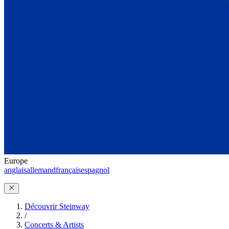
Europe
anglais
allemand
français
espagnol
Découvrir Steinway
/
Concerts & Artists