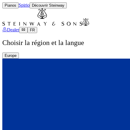
Spirio
Pianos
Découvrir Steinway
Dealer
FR
Choisir la région et la langue
Europe