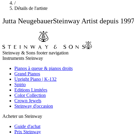
/
Détails de l'artiste
Jutta Neugebauer
Steinway Artist depuis 199
Steinway & Sons footer navigation
Instruments Steinway
Pianos à queue & pianos droits
Grand Pianos
Upright Piano | K-132
Spirio
Editions Limitées
Color Collection
Crown Jewels
Steinway d'occasion
Acheter un Steinway
Guide d'achat
Prix Steinway