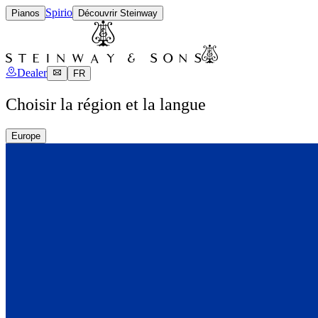
Spirio
Pianos
Découvrir Steinway
Dealer
FR
Choisir la région et la langue
Europe