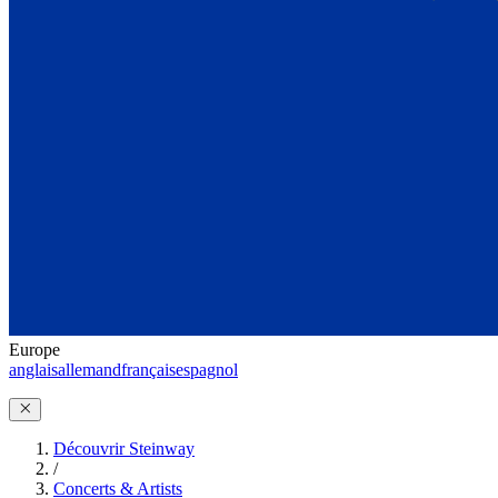
Europe
anglais
allemand
français
espagnol
Découvrir Steinway
/
Concerts & Artists