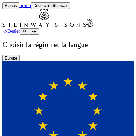
Spirio
Pianos
Découvrir Steinway
Dealer
FR
Choisir la région et la langue
Europe