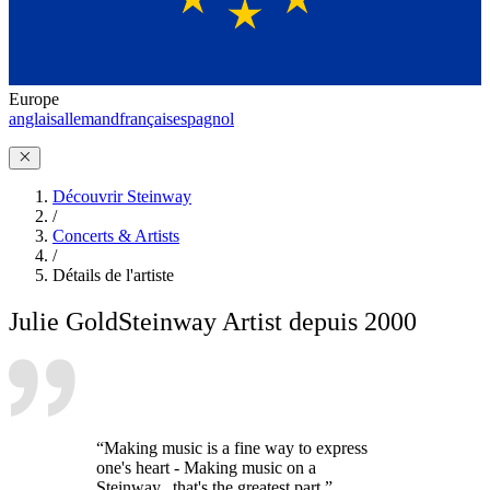
Europe
anglais
allemand
français
espagnol
Découvrir Steinway
/
Concerts & Artists
/
Détails de l'artiste
Julie Gold
Steinway Artist depuis 2000
“Making music is a fine way to express
one's heart - Making music on a
Steinway...that's the greatest part.”