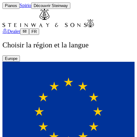
Spirio
Pianos
Découvrir Steinway
Dealer
FR
Choisir la région et la langue
Europe