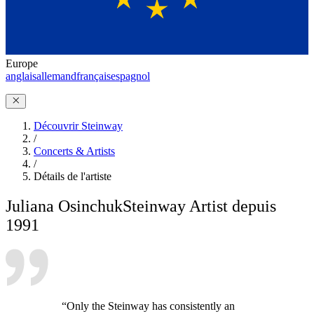
Europe
anglais
allemand
français
espagnol
Découvrir Steinway
/
Concerts & Artists
/
Détails de l'artiste
Juliana Osinchuk
Steinway Artist depuis
1991
“Only the Steinway has consistently an