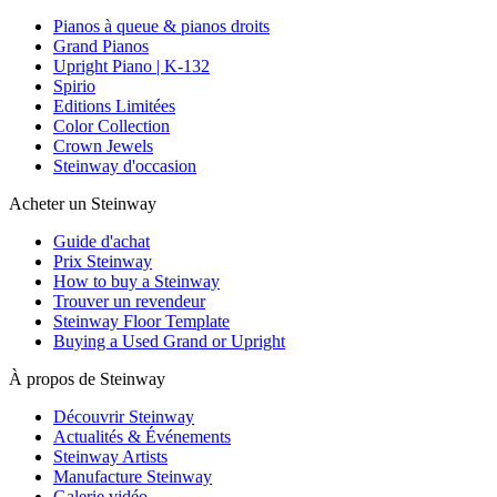
Pianos à queue & pianos droits
Grand Pianos
Upright Piano | K-132
Spirio
Editions Limitées
Color Collection
Crown Jewels
Steinway d'occasion
Acheter un Steinway
Guide d'achat
Prix Steinway
How to buy a Steinway
Trouver un revendeur
Steinway Floor Template
Buying a Used Grand or Upright
À propos de Steinway
Découvrir Steinway
Actualités & Événements
Steinway Artists
Manufacture Steinway
Galerie vidéo