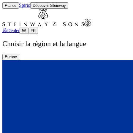
Spirio
Pianos
Découvrir Steinway
Dealer
FR
Choisir la région et la langue
Europe