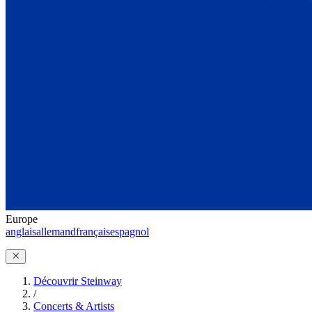
Europe
anglais
allemand
français
espagnol
Découvrir Steinway
/
Concerts & Artists