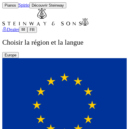
Spirio
Pianos
Découvrir Steinway
Dealer
FR
Choisir la région et la langue
Europe