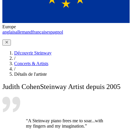
Europe
anglais
allemand
français
espagnol
Découvrir Steinway
/
Concerts & Artists
/
Détails de l'artiste
Judith Cohen
Steinway Artist depuis 2005
“A Steinway piano frees me to soar...with
my fingers and my imagination.”