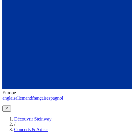
Europe
anglais
allemand
français
espagnol
Découvrir Steinway
/
Concerts & Artists