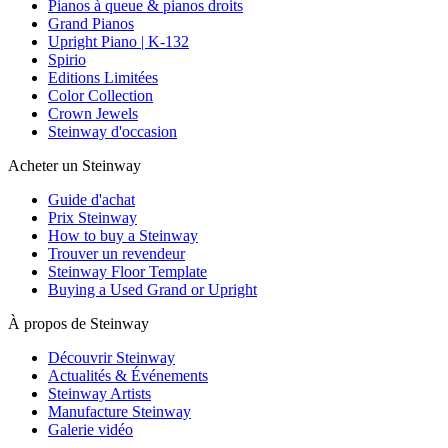
Pianos à queue & pianos droits
Grand Pianos
Upright Piano | K-132
Spirio
Editions Limitées
Color Collection
Crown Jewels
Steinway d'occasion
Acheter un Steinway
Guide d'achat
Prix Steinway
How to buy a Steinway
Trouver un revendeur
Steinway Floor Template
Buying a Used Grand or Upright
À propos de Steinway
Découvrir Steinway
Actualités & Événements
Steinway Artists
Manufacture Steinway
Galerie vidéo