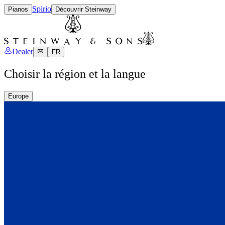
Spirio
Pianos
Découvrir Steinway
Dealer
FR
Choisir la région et la langue
Europe