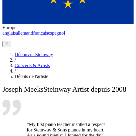
Europe
anglais
allemand
français
espagnol
Découvrir Steinway
/
Concerts & Artists
/
Détails de l'artiste
Joseph Meeks
Steinway Artist depuis 2008
“My first piano teacher instilled a respect
for Steinway & Sons pianos in my heart.
As a young pianist, I longed for the day