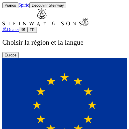
Spirio
Pianos
Découvrir Steinway
Dealer
FR
Choisir la région et la langue
Europe