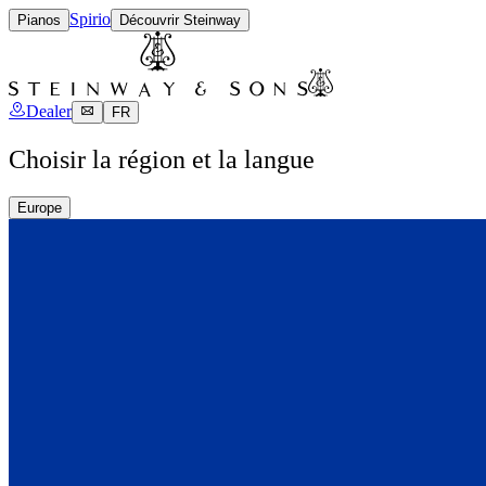
Spirio
Pianos
Découvrir Steinway
Dealer
FR
Choisir la région et la langue
Europe