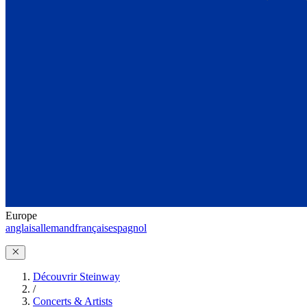
Europe
anglais
allemand
français
espagnol
Découvrir Steinway
/
Concerts & Artists