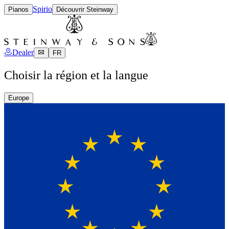
Spirio
Pianos
Découvrir Steinway
Dealer
FR
Choisir la région et la langue
Europe