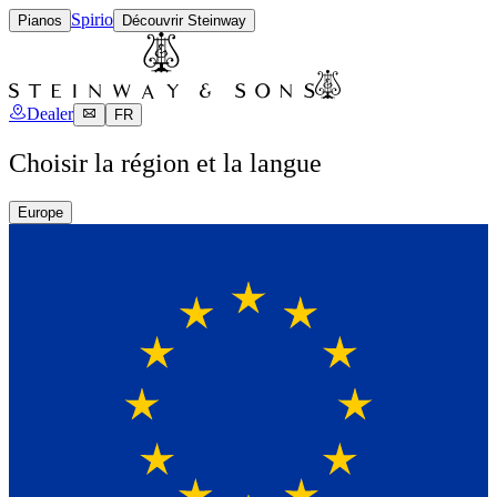
Spirio
Pianos
Découvrir Steinway
Dealer
FR
Choisir la région et la langue
Europe