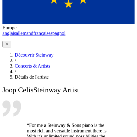
Europe
anglais
allemand
français
espagnol
Découvrir Steinway
/
Concerts & Artists
/
Détails de l'artiste
Joop Celis
Steinway Artist
“For me a Steinway & Sons piano is the
most rich and versatile instrument there is.
With it's unlimited sound possibilities the