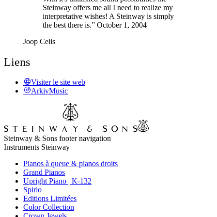
Steinway offers me all I need to realize my
interpretative wishes! A Steinway is simply
the best there is.” October 1, 2004
Joop Celis
Liens
Visiter le site web
ArkivMusic
Steinway & Sons footer navigation
Instruments Steinway
Pianos à queue & pianos droits
Grand Pianos
Upright Piano | K-132
Spirio
Editions Limitées
Color Collection
Crown Jewels