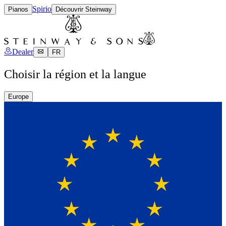
Spirio
Pianos
Découvrir Steinway
Dealer
FR
Choisir la région et la langue
Europe