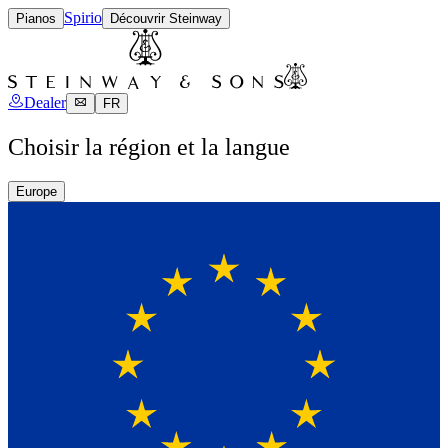
Spirio
Pianos
Découvrir Steinway
Dealer
FR
Choisir la région et la langue
Europe