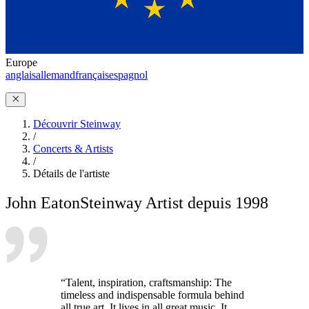
Europe
anglais
allemand
français
espagnol
Découvrir Steinway
/
Concerts & Artists
/
Détails de l'artiste
John Eaton
Steinway Artist depuis 1998
“Talent, inspiration, craftsmanship: The
timeless and indispensable formula behind
all true art. It lives in all great music. It