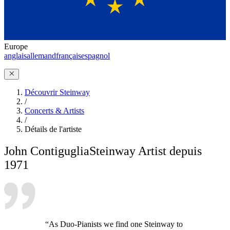
Europe
anglais
allemand
français
espagnol
Découvrir Steinway
/
Concerts & Artists
/
Détails de l'artiste
John Contiguglia
Steinway Artist depuis
1971
“As Duo-Pianists we find one Steinway to