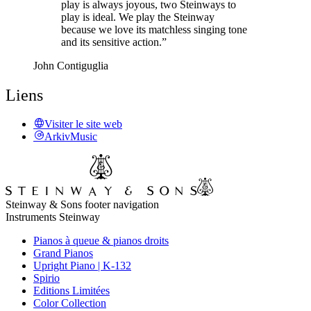
play is always joyous, two Steinways to
play is ideal. We play the Steinway
because we love its matchless singing tone
and its sensitive action.”
John Contiguglia
Liens
Visiter le site web
ArkivMusic
Steinway & Sons footer navigation
Instruments Steinway
Pianos à queue & pianos droits
Grand Pianos
Upright Piano | K-132
Spirio
Editions Limitées
Color Collection