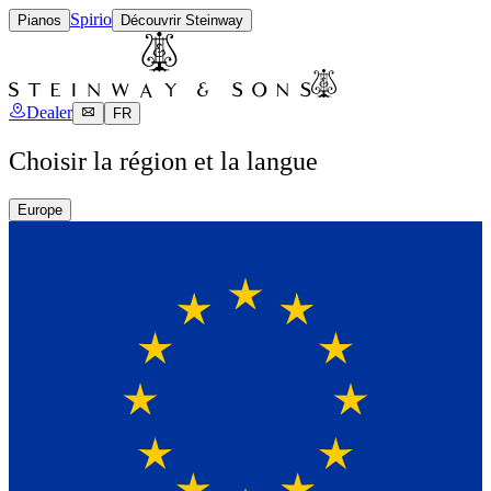
Spirio
Pianos
Découvrir Steinway
Dealer
FR
Choisir la région et la langue
Europe