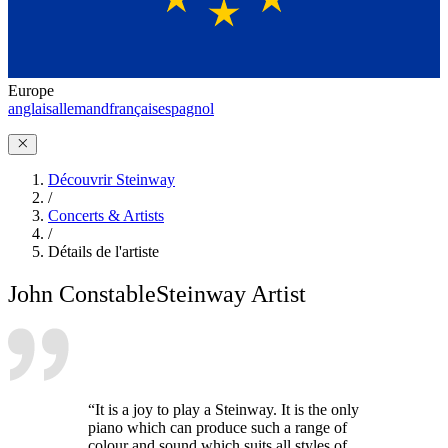
Europe
anglais
allemand
français
espagnol
Découvrir Steinway
/
Concerts & Artists
/
Détails de l'artiste
John Constable
Steinway Artist
“It is a joy to play a Steinway. It is the only
piano which can produce such a range of
colour and sound which suits all styles of