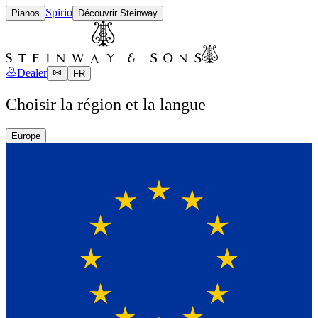
Spirio
Pianos
Découvrir Steinway
Dealer
FR
Choisir la région et la langue
Europe