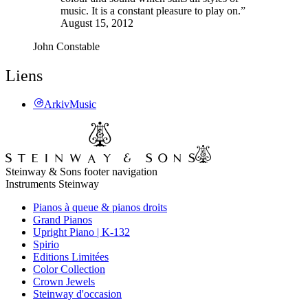
music. It is a constant pleasure to play on.”
August 15, 2012
John Constable
Liens
ArkivMusic
Steinway & Sons footer navigation
Instruments Steinway
Pianos à queue & pianos droits
Grand Pianos
Upright Piano | K-132
Spirio
Editions Limitées
Color Collection
Crown Jewels
Steinway d'occasion