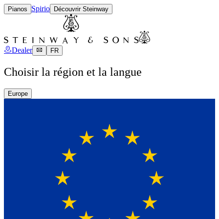
Spirio
Pianos
Découvrir Steinway
Dealer
FR
Choisir la région et la langue
Europe