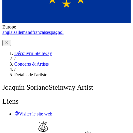
Europe
anglais
allemand
français
espagnol
Découvrir Steinway
/
Concerts & Artists
/
Détails de l'artiste
Joaquín Soriano
Steinway Artist
Liens
Visiter le site web