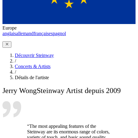
Europe
anglais
allemand
français
espagnol
Découvrir Steinway
/
Concerts & Artists
/
Détails de l'artiste
Jerry Wong
Steinway Artist depuis 2009
“The most appealing features of the
Steinway are its enormous range of colors,
variety of touch, and basic sound quality.