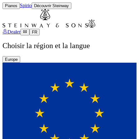
Spirio
Pianos
Découvrir Steinway
Dealer
FR
Choisir la région et la langue
Europe