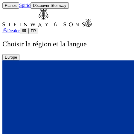
Spirio
Pianos
Découvrir Steinway
Dealer
FR
Choisir la région et la langue
Europe