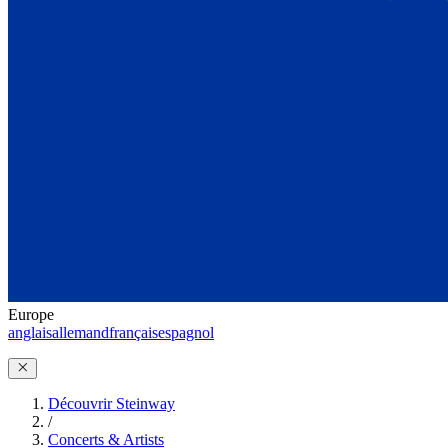
Europe
anglais
allemand
français
espagnol
Découvrir Steinway
/
Concerts & Artists