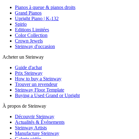
Pianos à queue & pianos droits
Grand Pianos
Upright Piano | K-132
Spirio
Editions Limitées
Color Collection
Crown Jewels
Steinway d'occasion
Acheter un Steinway
Guide d'achat
Prix Steinway
How to buy a Steinway
Trouver un revendeur
Steinway Floor Template
Buying a Used Grand or Upright
À propos de Steinway
Découvrir Steinway
Actualités & Événements
Steinway Artists
Manufacture Steinway
Galerie vidéo