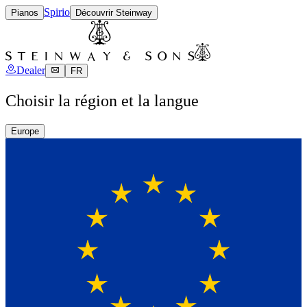
Spirio
Pianos
Découvrir Steinway
Dealer
FR
Choisir la région et la langue
Europe