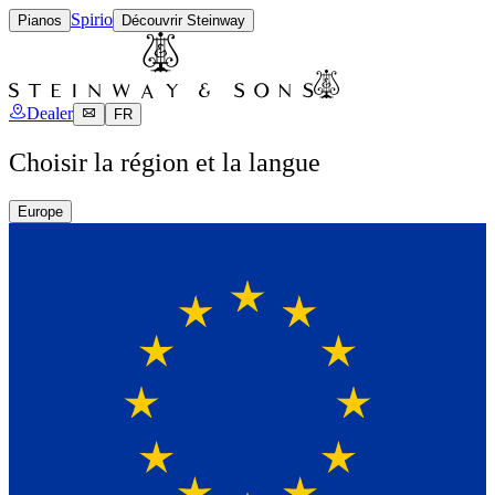
Spirio
Pianos
Découvrir Steinway
Dealer
FR
Choisir la région et la langue
Europe