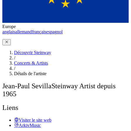
Europe
anglais
allemand
français
espagnol
Découvrir Steinway
/
Concerts & Artists
/
Détails de l'artiste
Jean-Paul Sevilla
Steinway Artist depuis
1965
Liens
Visiter le site web
ArkivMusic