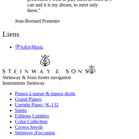
can and it is my dream, to meet only
them.”
Jean-Bernard Pommier
Liens
ArkivMusic
Steinway & Sons footer navigation
Instruments Steinway
Pianos à queue & pianos droits
Grand Pianos
Upright Piano | K-132
Spirio
Editions Limitées
Color Collection
Crown Jewels
Steinway d'occasion