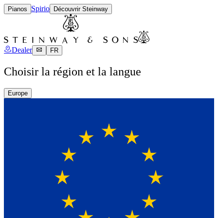
Spirio
Pianos
Découvrir Steinway
Dealer
FR
Choisir la région et la langue
Europe