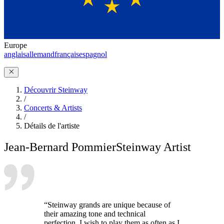
Europe
anglais
allemand
français
espagnol
Découvrir Steinway
/
Concerts & Artists
/
Détails de l'artiste
Jean-Bernard Pommier
Steinway Artist
“Steinway grands are unique because of
their amazing tone and technical
perfection. I wish to play them as often as I