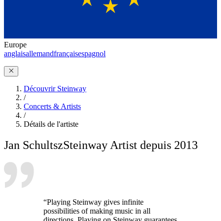
Europe
anglais
allemand
français
espagnol
Découvrir Steinway
/
Concerts & Artists
/
Détails de l'artiste
Jan Schultsz
Steinway Artist depuis 2013
“Playing Steinway gives infinite
possibilities of making music in all
directions. Playing on Steinway guarantees