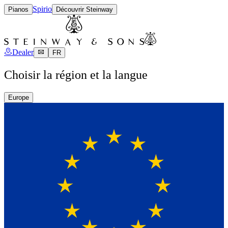
Spirio
Pianos
Découvrir Steinway
Dealer
FR
Choisir la région et la langue
Europe