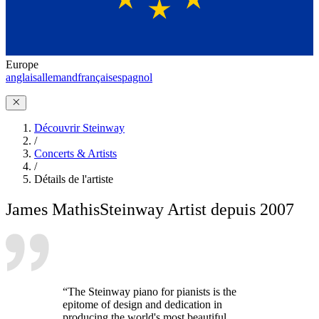
Europe
anglais
allemand
français
espagnol
Découvrir Steinway
/
Concerts & Artists
/
Détails de l'artiste
James Mathis
Steinway Artist depuis 2007
“The Steinway piano for pianists is the
epitome of design and dedication in
producing the world's most beautiful