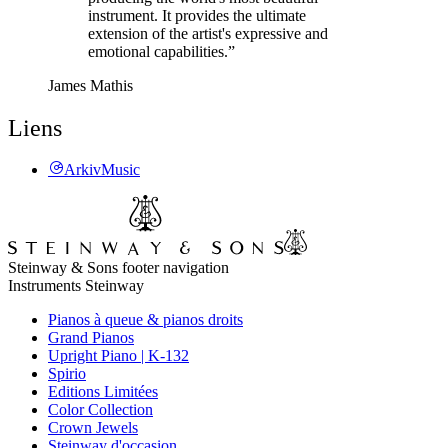
instrument. It provides the ultimate
extension of the artist's expressive and
emotional capabilities.”
James Mathis
Liens
ArkivMusic
Steinway & Sons footer navigation
Instruments Steinway
Pianos à queue & pianos droits
Grand Pianos
Upright Piano | K-132
Spirio
Editions Limitées
Color Collection
Crown Jewels
Steinway d'occasion