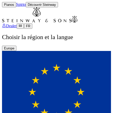
Spirio
Pianos
Découvrir Steinway
Dealer
FR
Choisir la région et la langue
Europe