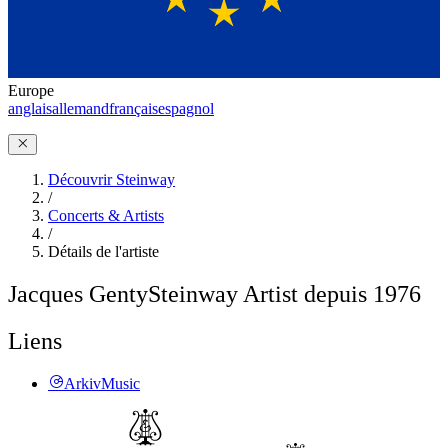
Europe
anglais
allemand
français
espagnol
Découvrir Steinway
/
Concerts & Artists
/
Détails de l'artiste
Jacques Genty
Steinway Artist depuis 1976
Liens
ArkivMusic