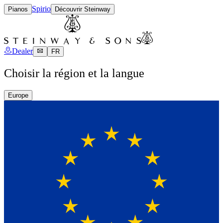
Spirio
Pianos
Découvrir Steinway
Dealer
FR
Choisir la région et la langue
Europe