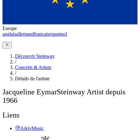
Europe
anglais
allemand
français
espagnol
Découvrir Steinway
/
Concerts & Artists
/
Détails de l'artiste
Jacqueline Eymar
Steinway Artist depuis
1966
Liens
ArkivMusic