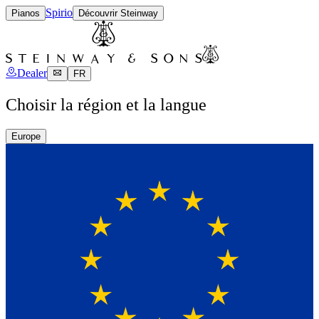
Spirio
Pianos
Découvrir Steinway
Dealer
FR
Choisir la région et la langue
Europe