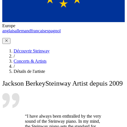
Europe
anglais
allemand
français
espagnol
Découvrir Steinway
/
Concerts & Artists
/
Détails de l'artiste
Jackson Berkey
Steinway Artist depuis 2009
“I have always been enthralled by the very
sound of the Steinway piano. In my mind,
the Steinway piano sets the standard for