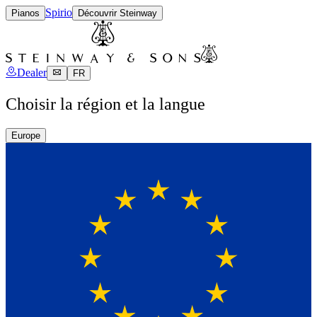
Spirio
Pianos
Découvrir Steinway
Dealer
FR
Choisir la région et la langue
Europe