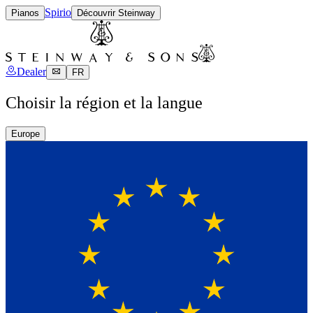
Spirio
Pianos
Découvrir Steinway
Dealer
FR
Choisir la région et la langue
Europe