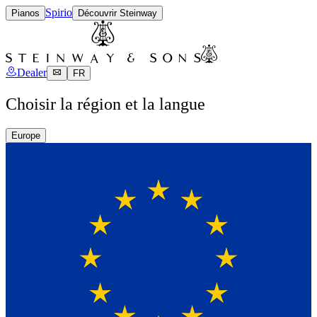
Spirio
Pianos
Découvrir Steinway
Dealer
FR
Choisir la région et la langue
Europe