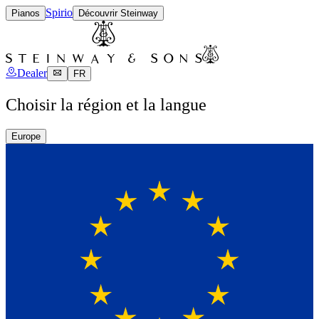
Spirio
Pianos
Découvrir Steinway
Dealer
FR
Choisir la région et la langue
Europe