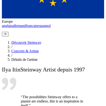
Europe
anglais
allemand
français
espagnol
Découvrir Steinway
/
Concerts & Artists
/
Détails de l'artiste
Ilya Itin
Steinway Artist depuis 1997
“The possibilities Steinway offers to a
pianist are endless, this is an inspiration in
itself.”