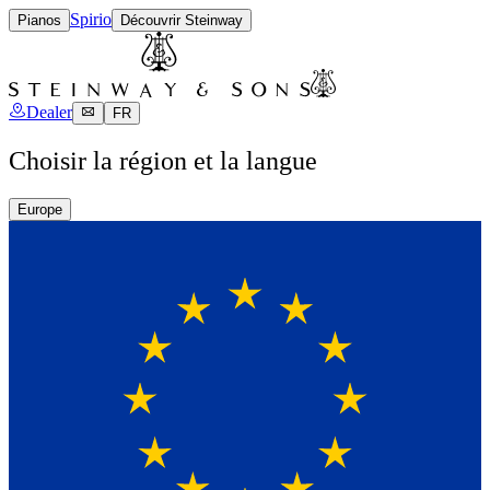
Spirio
Pianos
Découvrir Steinway
Dealer
FR
Choisir la région et la langue
Europe