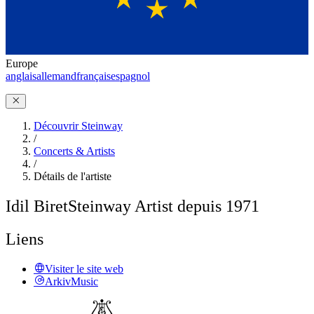
Europe
anglais
allemand
français
espagnol
Découvrir Steinway
/
Concerts & Artists
/
Détails de l'artiste
Idil Biret
Steinway Artist depuis 1971
Liens
Visiter le site web
ArkivMusic