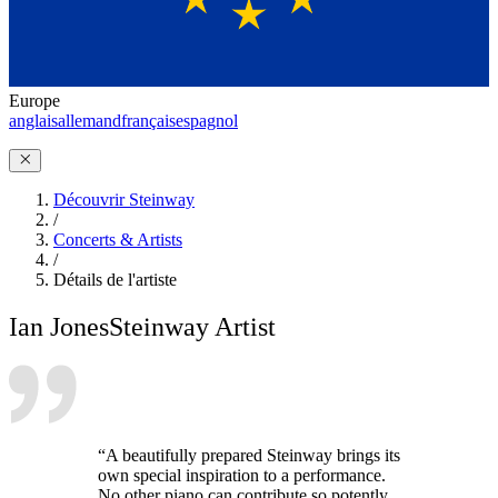
Europe
anglais
allemand
français
espagnol
Découvrir Steinway
/
Concerts & Artists
/
Détails de l'artiste
Ian Jones
Steinway Artist
“A beautifully prepared Steinway brings its
own special inspiration to a performance.
No other piano can contribute so potently