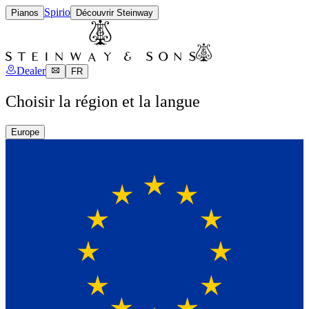
Spirio
Pianos
Découvrir Steinway
Dealer
FR
Choisir la région et la langue
Europe