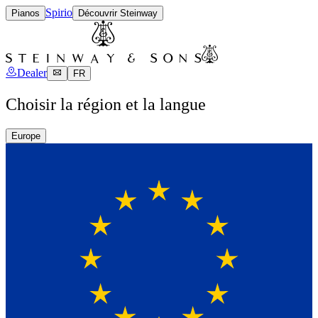
Spirio
Pianos
Découvrir Steinway
Dealer
FR
Choisir la région et la langue
Europe