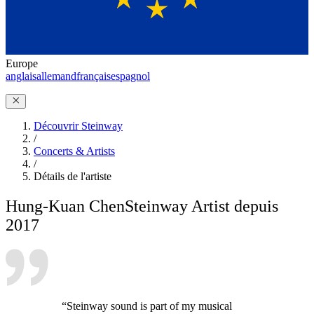
Europe
anglais
allemand
français
espagnol
Découvrir Steinway
/
Concerts & Artists
/
Détails de l'artiste
Hung-Kuan Chen
Steinway Artist depuis
2017
“Steinway sound is part of my musical