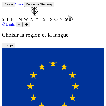
Spirio
Pianos
Découvrir Steinway
Dealer
FR
Choisir la région et la langue
Europe