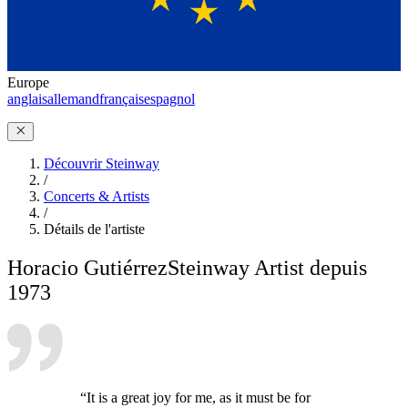
Europe
anglais
allemand
français
espagnol
Découvrir Steinway
/
Concerts & Artists
/
Détails de l'artiste
Horacio Gutiérrez
Steinway Artist depuis
1973
“It is a great joy for me, as it must be for