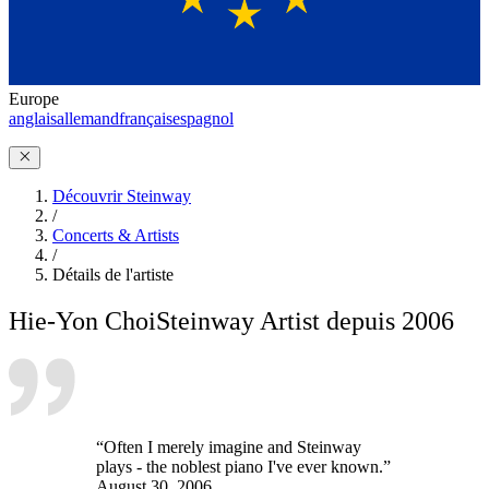
Europe
anglais
allemand
français
espagnol
Découvrir Steinway
/
Concerts & Artists
/
Détails de l'artiste
Hie-Yon Choi
Steinway Artist depuis 2006
“Often I merely imagine and Steinway
plays - the noblest piano I've ever known.”
August 30, 2006