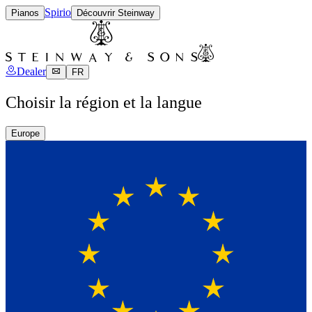
Spirio
Pianos
Découvrir Steinway
Dealer
FR
Choisir la région et la langue
Europe