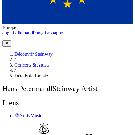
Europe
anglais
allemand
français
espagnol
Découvrir Steinway
/
Concerts & Artists
/
Détails de l'artiste
Hans Petermandl
Steinway Artist
Liens
ArkivMusic