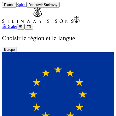
Spirio
Pianos
Découvrir Steinway
Dealer
FR
Choisir la région et la langue
Europe