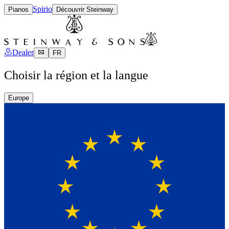
Spirio
Pianos
Découvrir Steinway
Dealer
FR
Choisir la région et la langue
Europe