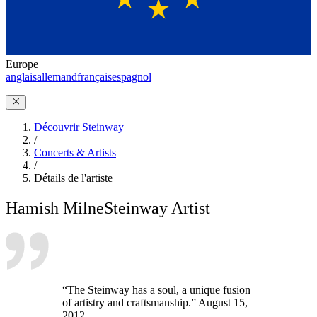
Europe
anglais
allemand
français
espagnol
Découvrir Steinway
/
Concerts & Artists
/
Détails de l'artiste
Hamish Milne
Steinway Artist
“The Steinway has a soul, a unique fusion
of artistry and craftsmanship.” August 15,
2012