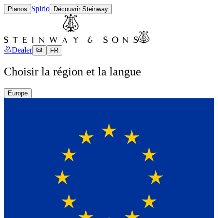
Spirio
Pianos
Découvrir Steinway
Dealer
FR
Choisir la région et la langue
Europe