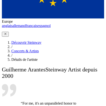
Europe
anglais
allemand
français
espagnol
Découvrir Steinway
/
Concerts & Artists
/
Détails de l'artiste
Guilherme Arantes
Steinway Artist depuis
2000
“For me, it's an unparalleled honor to