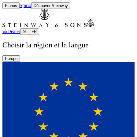
Spirio
Pianos
Découvrir Steinway
Dealer
FR
Choisir la région et la langue
Europe