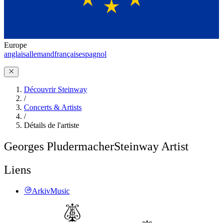
Europe
anglais
allemand
français
espagnol
Découvrir Steinway
/
Concerts & Artists
/
Détails de l'artiste
Georges Pludermacher
Steinway Artist
Liens
ArkivMusic