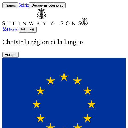
Spirio
Pianos
Découvrir Steinway
Dealer
FR
Choisir la région et la langue
Europe